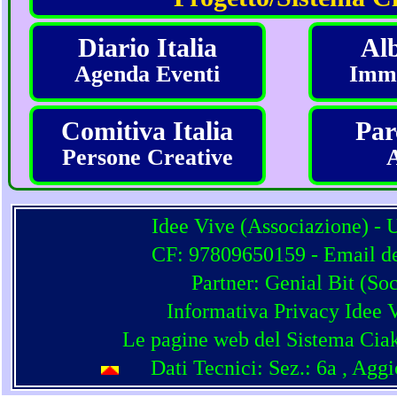
Diario Italia
Alb
Agenda Eventi
Imma
Comitiva Italia
Par
Persone Creative
Idee Vive (Associazione) - 
CF: 97809650159 - Email del
Partner:
Genial Bit
(
Soc
Informativa Privacy Idee 
Le pagine web del Sistema Ciak
Dati Tecnici: Sez.: 6a
, Agg